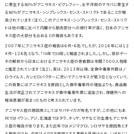
に寄生する80％がアニサキス・ピグレフィー、太平洋側のマサバに寄生す
る80％がアニサキス・シンプレックス・センス・ストリクトであることが報
告されています（注1）。このアニサキス・シンプレックス・センス・ストリク
トは他の種に比べて内臓から筋肉部分への移行率が高く、日本のアニサ
キス症の大部分を占めるとの報告もあります。
２００７年にアニサキス症の報告は６件・６名でしたが、２０１６年には１２
４件・１２６名となり、「10年で20倍」と報道されました。しかし、受診デー
タの解析から日本におけるアニサキス症の患者数は年間７０００人程度
と推定されています（注２）。実は、２０１３年以降、全食中毒事件数はノ
ロウイルス、カンピロバクターに次いでアニサキスが第３位となっていて、
この背景にはアニサキスを原因とした食中毒事件の増加よりも、食品衛
生法が改正されてアニサキスが食中毒事件票に追加され、保健所への
報告意識が高まったものと考えられています。
アニサキス症の原因魚としてはサバやイカが有名ですが、この他にも本
州ではイワシ、アジ、北海道ではタラ、ホッケ、サケなどの生食もアニサキ
ス症の報告があります。また近年ではメジマグロ、シロザケを原因魚とす
る報告がされ、今年はイクラを原因とする事例も見受けられ、いずれにし