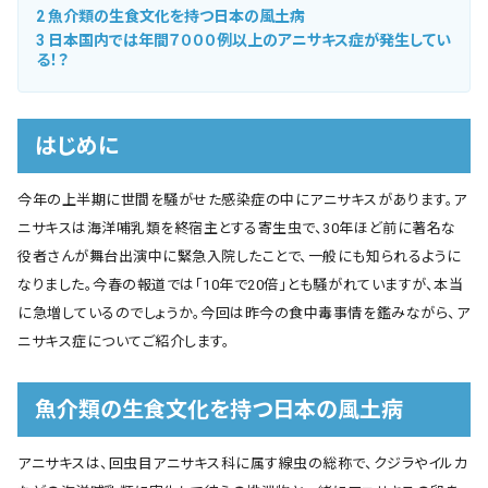
2
魚介類の生食文化を持つ日本の風土病
3
日本国内では年間７０００例以上のアニサキス症が発生してい
る！？
はじめに
今年の上半期に世間を騒がせた感染症の中にアニサキスがあります。ア
ニサキスは海洋哺乳類を終宿主とする寄生虫で、30年ほど前に著名な
役者さんが舞台出演中に緊急入院したことで、一般にも知られるように
なりました。今春の報道では「10年で20倍」とも騒がれていますが、本当
に急増しているのでしょうか。今回は昨今の食中毒事情を鑑みながら、ア
ニサキス症についてご紹介します。
魚介類の生食文化を持つ日本の風土病
アニサキスは、回虫目アニサキス科に属す線虫の総称で、クジラやイルカ