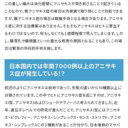
この激しい痛みは消化管壁にアニサキスが突き刺さることで起きている
ことなので、胃アニサキス症の場合は内視鏡で取り除くことで対処できま
すが、腸アニサキス症の場合は開腹手術となる場合があります。アニサキ
ス症に対する治療薬はありません。そもそもアニサキスはヒトに寄生す
るわけではないので、何もしなくても１週間程度で死んでしまいます。しか
し、腸穿孔や腸閉塞といった重大な疾患の原因となることもあり、この場
合は緊急の外科的手術を施します。
日本国内では年間７０００例以上のアニサキ
ス症が発生している！？
前述のようにアニサキスは総称であって、形態の違いから10種類以上に
分類されています。この中でヒトにアニサキス症を起こすのは、アニサキ
スⅠ型、アニサキスⅡおよびシュードテラノーバと考えられてきました。近
年、遺伝子レベルでの研究が進んだことで、アニサキスⅠ型にはアニサキ
ス・ピグレフィー、アニサキス・シンプレックス・センス・ストリクト、アニサ
キス・シンプレックスＣの３種類があることが分かり、日本海側のマサバ