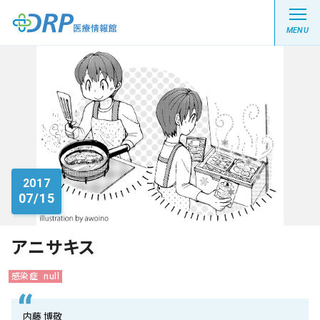
MENU
最新の注目記事
栄養健康レシピ
2017
07/15
医療系学生記事
健康川柳
アニサキス
感染症
null
DRP医療情報館とは?
内藤 博敬