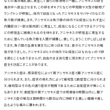
などの海洋哺乳類に寄生して彼らの排泄物と一緒にアニサキスの卵を
海水中へ放出させます。この卵をオキアミなどの甲殻類や大型の動物プ
ランクトンが摂取し、体内で幼虫となったアニサキスをサバやイカなどの
魚介類が捕食します。アニサキスは魚介類の体内では成虫になれず主に
内臓部分（一部は筋肉部）に寄生して、成虫になることができるクジラな
どの終宿主に捕食されるのを待ちます。アニサキスが終宿主に寄生する
ために潜んでいる魚介類を人間が捕獲し、食してしまうことがしばしばあ
ります。魚介類の生食を食文化に持つ日本では、昔からアニサキスの報
告がありました。アニサキスはヒトの体内では成虫にはなれないので卵
を産むこともありませんが、幼虫のまま消化管に突き刺さってアニサキス
症を引き起こすことがあります。
アニサキス症は、感染部位によって胃アニサキス症と腸アニサキス症に
分けられます。また、症状の現れ方によって緩和型と劇症型に分けられま
す。緩和型はその名の通り症状が軽微であるために自覚症状が無いこと
もありますが、劇症型の胃アニサキス症では喫食後８時間以内に、腸ア
ニサキス症の場合は数時間から数日以内に持続する激しい腹痛や差し
込むような痛みに襲われます。