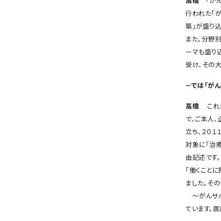
高橋
「がん
行われた「
築」が盛り
また、分野
ーマも盛り
受け、その
―では「が
高橋
これ
で、ご本人
立ち、２０
対象に「治
由記述です
「働くこと
ました。そ
〜がんサバ
ています。