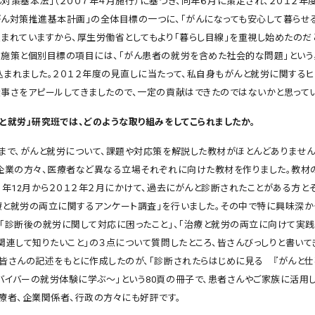
対策基本法」（２００７年４月施行）に基づき、同年６月に策定され、２０１２年
がん対策推進基本計画」の全体目標の一つに、「がんになっても安心して暮らせ
込まれていますから、厚生労働省としてもより「暮らし目線」を重視し始めたのだ
別施策と個別目標の項目には、「がん患者の就労を含めた社会的な問題」とい
込まれました。２０１２年度の見直しに当たって、私自身もがんと就労に関するヒ
大事さをアピールしてきましたので、一定の貢献はできたのではないかと思ってい
んと就労」研究班では、どのような取り組みをしてこられましたか。
まで、がんと就労について、課題や対応策を解説した教材がほとんどありません
、企業の方々、医療者など異なる立場それぞれに向けた教材を作りました。教材
１１年12月から２０１２年２月にかけて、過去にがんと診断されたことがある方と
療と就労の両立に関するアンケート調査」を行いました。その中で特に興味深か
。「診断後の就労に関して対応に困ったこと」、「治療と就労の両立に向けて実践
に関連して知りたいこと」の３点について質問したところ、皆さんびっしりと書いて
の皆さんの記述をもとに作成したのが、「診断されたらはじめに見る 『がんと仕
イバーの就労体験に学ぶ〜」という80頁の冊子で、患者さんやご家族に活用
医療者、企業関係者、行政の方々にも好評です。