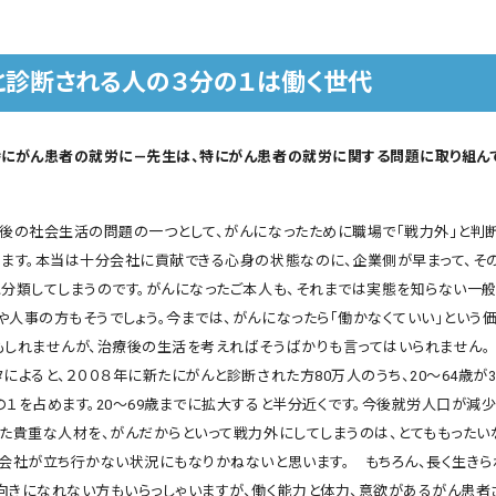
と診断される人の３分の１は働く世代
特にがん患者の就労に―先生は、特にがん患者の就労に関する問題に取り組ん
後の社会生活の問題の一つとして、がんになったために職場で「戦力外」と判
ります。本当は十分会社に貢献できる心身の状態なのに、企業側が早まって、そ
に分類してしまうのです。がんになったご本人も、それまでは実態を知らない一般
や人事の方もそうでしょう。今までは、がんになったら「働かなくていい」という
もしれませんが、治療後の生活を考えればそうばかりも言ってはいられません。
によると、２００８年に新たにがんと診断された方80万人のうち、20〜64歳が3
の１を占めます。20〜69歳までに拡大すると半分近くです。今後就労人口が減少
した貴重な人材を、がんだからといって戦力外にしてしまうのは、とてももったい
、会社が立ち行かない状況にもなりかねないと思います。 もちろん、長く生きら
向きになれない方もいらっしゃいますが、働く能力と体力、意欲があるがん患者