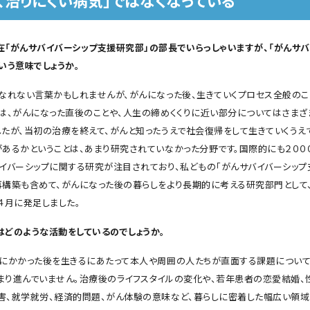
で、治りにくい病気」ではなくなっている
在「がんサバイバーシップ支援研究部」の部長でいらっしゃいますが、「がんサバ
いう意味でしょうか。
れない言葉かもしれませんが、がんになった後、生きていくプロセス全般のこ
では、がんになった直後のことや、人生の締めくくりに近い部分についてはさま
したが、当初の治療を終えて、がんと知ったうえで社会復帰をして生きていくうえ
があるかということは、あまり研究されていなかった分野です。国際的にも２００
バイバーシップに関する研究が注目されており、私どもの「がんサバイバーシップ
再構築も含めて、がんになった後の暮らしをより長期的に考える研究部門として
４月に発足しました。
はどのような活動をしているのでしょうか。
かかった後を生きるにあたって本人や周囲の人たちが直面する課題について
まり進んでいません。治療後のライフスタイルの変化や、若年患者の恋愛結婚、
害、就学就労、経済的問題、がん体験の意味など、暮らしに密着した幅広い領域