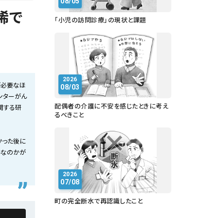
08/05
稀で
「小児の訪問診療」の現状と課題
2026
が必要なほ
08/03
ンターがん
配偶者の介護に不安を感じたときに考え
関する研
るべきこと
かった後に
要なのかが
2026
07/08
町の完全断水で再認識したこと