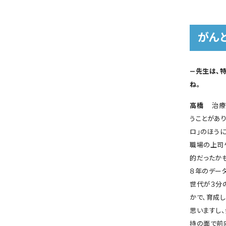
がん
―先生は、
ね。
高橋
治療
うことがあ
ロ」のほう
職場の上司
的だったか
８年のデータ
世代が３分
かで、育成
思いますし
持の面で前