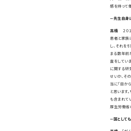
感を持って
―先生自身
高橋
２０１
患者と家族
し、それを
まる数年前
査をしてい
に関する研
せいか、そ
当に「目か
と思います
も含まれて
厚生労働省
―国として