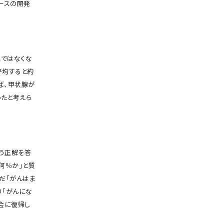
ースの開発
ではなくな
平均すると約
ば、甲状腺が
ったと考えら
う正解を答
何％か」と質
だ「がんはま
り「がんにな
会に復帰し