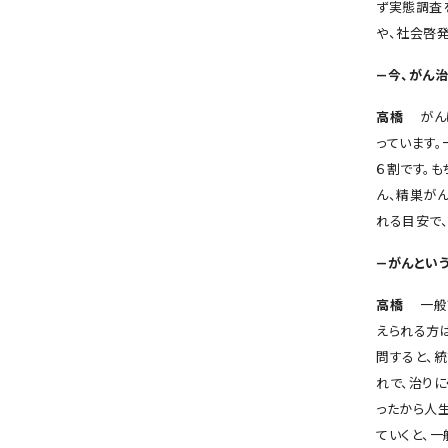
ず実態調査
や、社会啓
―今、がん
高橋
がんは
っています
６割です。
ん、精巣がん
れる目安で
―がんとい
高橋
一般
えられる方
問すると、
れで、治り
ったから人
ていくと、