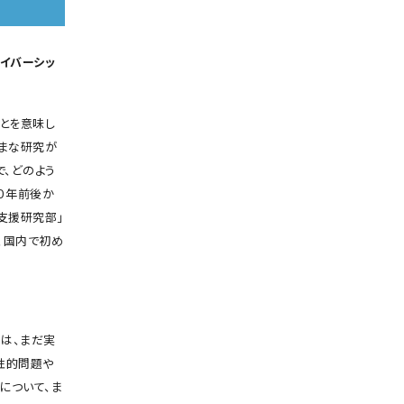
イバーシッ
とを意味し
ざまな研究が
で、どのよう
０年前後か
支援研究部」
、国内で初め
は、まだ実
性的問題や
について、ま