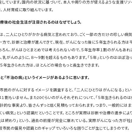
をしています。国内の状況に基づいて、本人や周りの方が使えるような支援リソ
発、人材育成に取り組んでいます。
治療後の社会生活が注目されるのはなぜでしょう。
、二人にひとりがかかる病気と言われており、ごく一部の方だけの珍しい病気
。一方で、診断と治療が進んできて、現在、がんになった後に５年生きられる方は
もちろん、がんはひとまとめでは考えられないので、５年生存率１割のがんもあれ
、乳がんのように、８〜９割を超えるものもあります。「５年」というのはほぼ治
、５年生きられた方は、ほとんどの場合もっと長生きできます。
うと「不治の病」というイメージがあるように思います。
市民のがんに対するイメージを調査すると、「二人にひとりはがんになる」とい
は１割もいません。また20ぐらいのがんそれぞれについて、「５年生きられるのは
統計的な事実より、皆さんずっと低く見積もっておられます。つまり、一般的にはま
にくい病気」という認識だということです。ところが実際は診断や治療の進歩によ
生は終わり」という、過去の前提が完全に崩れている。実際がんになった方が社
一般市民の偏見や認識とのギャップでいろいろな困りごとが生じてしまうのです。