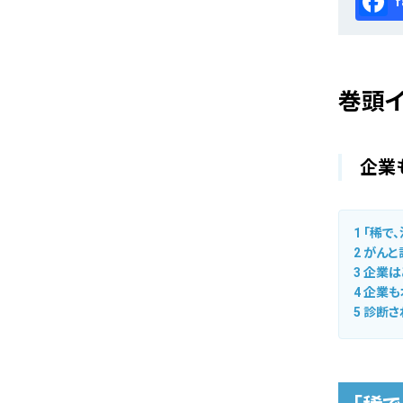
Fa
巻頭
企業
1
「稀で
2
がんと
3
企業は
4
企業も
5
診断さ