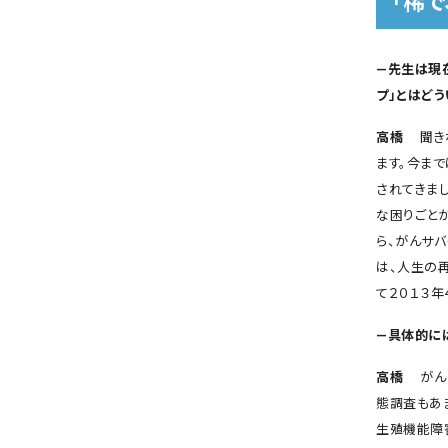
「稀
―先生は現
プ」とはどう
高橋
聞きな
ます。今ま
されてきま
な困りごと
ら、がんサ
は、人生の
て２０１３年
―具体的に
高橋
がんに
態調査もあ
生殖機能障