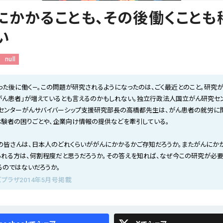
にかかることも、その後働くことも
い
null
った後に働く―。この問題が研究されるようになったのは、ごく最近とのこと。研究
くがん患者」が増えているとも言えるのかもしれない。独立行政法人国立がん研究セ
センターがんサバイバーシップ支援研究部長の高橋都先生は、がん患者の就労に
体験者の困りごとや、企業向け情報の提供などを牽引している。
の皆さんは、日本人のどれくらいががんにかかるかご存知だろうか。またがんにか
られる方は、何割程度だと思うだろうか。その答えを知れば、なぜ今この研究が必
るのではないだろうか。
プラザ2014年5月号掲載