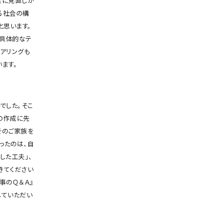
度に見直しが
る社会の構
と思います。
う具体的なテ
アリングも
ます。
でした。そこ
の作成に先
そのご家族を
ったのは、自
した工夫」、
きてください
事のＱ＆Ａ』
していただい