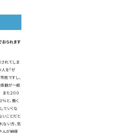
でおられます
断されてしま
の人を「ゼ
市民ですし、
価値観が一般
 また２００
2％と、働く
していくな
ないことだと
れない方、気
さんが納得