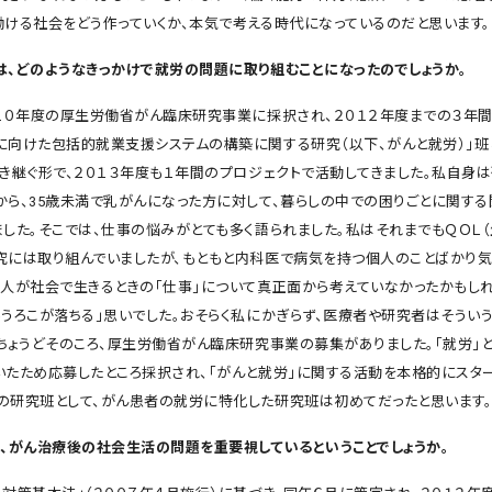
働ける社会をどう作っていくか、本気で考える時代になっているのだと思います。
は、どのようなきっかけで就労の問題に取り組むことになったのでしょうか。
０年度の厚生労働省がん臨床研究事業に採択され、２０１２年度までの３年間
に向けた包括的就業支援システムの構築に関する研究（以下、がんと就労）」班
引き継ぐ形で、２０１３年度も１年間のプロジェクトで活動してきました。私自身
から、35歳未満で乳がんになった方に対して、暮らしの中での困りごとに関する
ました。そこでは、仕事の悩みがとても多く語られました。私はそれまでもＱＯＬ（
究には取り組んでいましたが、もともと内科医で病気を持つ個人のことばかり気
の人が社会で生きるときの「仕事」について真正面から考えていなかったかもし
らうろこが落ちる」思いでした。おそらく私にかぎらず、医療者や研究者はそうい
。ちょうどそのころ、厚生労働省がん臨床研究事業の募集がありました。「就労」と
いたため応募したところ採択され、「がんと就労」に関する活動を本格的にスター
の研究班として、がん患者の就労に特化した研究班は初めてだったと思います
も、がん治療後の社会生活の問題を重要視しているということでしょうか。