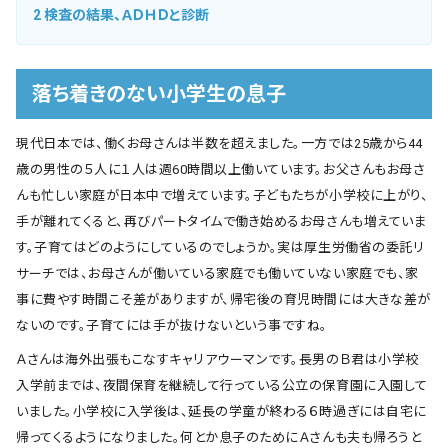
2
検査の結果、ＡＤＨＤと診断
落ち着きのない小学生の息子
現代日本では、働くお母さんは半数を超えました。一方では25歳から44
歳の男性の５人に１人は週60時間以上働いています。お父さんもお母さ
んも忙しい家庭が日本中で増えています。子どもたちが小学校に上がり、
手が離れてくると、再びパートタイムで働き始めるお母さんも増えていま
す。子育てはどのようにしているのでしょうか。実は厚生労働省の委託リ
サーチでは、お母さんが働いている家庭でも働いていない家庭でも、家
事に費やす時間こそ差がありますが、帰宅後の育児時間には大きな差が
ないのです。子育てには手が抜けないという事ですね。
Ａさんは海外出張もこなすキャリアウーマンです。長男のＢ君は小学校
入学前までは、夜間保育を継続して行っている公立の保育園に入園して
いました。小学校に入学後は、延長の学童が終わる６時過ぎには自宅に
帰ってくるようになりました。何とか息子のためにＡさんも夫も帰ろうと