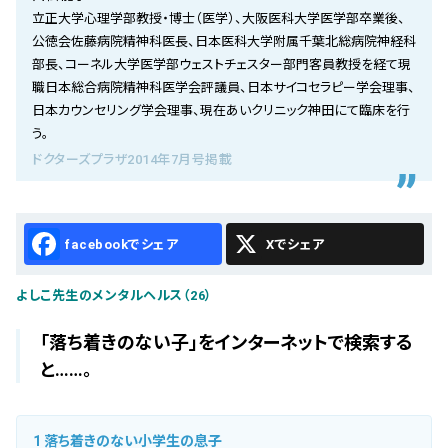
会社概要
立正大学心理学部教授・博士（医学）、大阪医科大学医学部卒業後、
公徳会佐藤病院精神科医長、日本医科大学附属千葉北総病院神経科
お知らせ
部長、コーネル大学医学部ウェストチェスター部門客員教授を経て現
職日本総合病院精神科医学会評議員、日本サイコセラピー学会理事、
お問い合わせ
日本カウンセリング学会理事、現在あいクリニック神田にて臨床を行
う。
ドクターズプラザ2014年7月号掲載
Facebook
X
よしこ先生のメンタルヘルス（26）
「落ち着きのない子」をインターネットで検索する
と……。
1
落ち着きのない小学生の息子