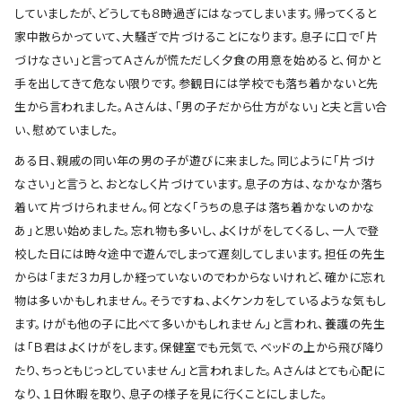
していましたが、どうしても８時過ぎにはなってしまいます。帰ってくると
家中散らかっていて、大騒ぎで片づけることになります。息子に口で「片
づけなさい」と言ってＡさんが慌ただしく夕食の用意を始めると、何かと
手を出してきて危ない限りです。参観日には学校でも落ち着かないと先
生から言われました。Ａさんは、「男の子だから仕方がない」と夫と言い合
い、慰めていました。
ある日、親戚の同い年の男の子が遊びに来ました。同じように「片づけ
なさい」と言うと、おとなしく片づけています。息子の方は、なかなか落ち
着いて片づけられません。何となく「うちの息子は落ち着かないのかな
あ」と思い始めました。忘れ物も多いし、よくけがをしてくるし、一人で登
校した日には時々途中で遊んでしまって遅刻してしまいます。担任の先生
からは「まだ３カ月しか経っていないのでわからないけれど、確かに忘れ
物は多いかもしれません。そうですね、よくケンカをしているような気もし
ます。けがも他の子に比べて多いかもしれません」と言われ、養護の先生
は「Ｂ君はよくけがをします。保健室でも元気で、ベッドの上から飛び降り
たり、ちっともじっとしていません」と言われました。Ａさんはとても心配に
なり、１日休暇を取り、息子の様子を見に行くことにしました。