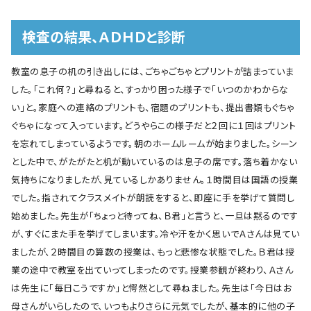
検査の結果、ＡＤＨＤと診断
教室の息子の机の引き出しには、ごちゃごちゃとプリントが詰まっていま
した。「これ何？」と尋ねると、すっかり困った様子で「いつのかわからな
い」と。家庭への連絡のプリントも、宿題のプリントも、提出書類もぐちゃ
ぐちゃになって入っています。どうやらこの様子だと２回に１回はプリント
を忘れてしまっているようです。朝のホームルームが始まりました。シーン
とした中で、がたがたと机が動いているのは息子の席です。落ち着かない
気持ちになりましたが、見ているしかありません。１時間目は国語の授業
でした。指されてクラスメイトが朗読をすると、即座に手を挙げて質問し
始めました。先生が「ちょっと待ってね、Ｂ君」と言うと、一旦は黙るのです
が、すぐにまた手を挙げてしまいます。冷や汗をかく思いでＡさんは見てい
ましたが、２時間目の算数の授業は、もっと悲惨な状態でした。Ｂ君は授
業の途中で教室を出ていってしまったのです。授業参観が終わり、Ａさん
は先生に「毎日こうですか」と愕然として尋ねました。先生は「今日はお
母さんがいらしたので、いつもよりさらに元気でしたが、基本的に他の子