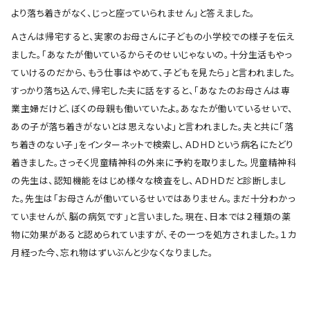
より落ち着きがなく、じっと座っていられません」と答えました。
Ａさんは帰宅すると、実家のお母さんに子どもの小学校での様子を伝え
ました。「あなたが働いているからそのせいじゃないの。十分生活もやっ
ていけるのだから、もう仕事はやめて、子どもを見たら」と言われました。
すっかり落ち込んで、帰宅した夫に話をすると、「あなたのお母さんは専
業主婦だけど、ぼくの母親も働いていたよ。あなたが働いているせいで、
あの子が落ち着きがないとは思えないよ」と言われました。夫と共に「落
ち着きのない子」をインターネットで検索し、ＡＤＨＤという病名にたどり
着きました。さっそく児童精神科の外来に予約を取りました。児童精神科
の先生は、認知機能をはじめ様々な検査をし、ＡＤＨＤだと診断しまし
た。先生は「お母さんが働いているせいではありません。まだ十分わかっ
ていませんが、脳の病気です」と言いました。現在、日本では２種類の薬
物に効果があると認められていますが、その一つを処方されました。１カ
月経った今、忘れ物はずいぶんと少なくなりました。