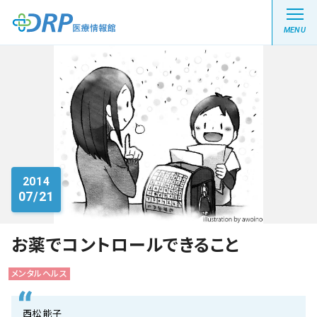
MENU
最新の注目記事
栄養健康レシピ
2014
07/21
医療系学生記事
健康川柳
お薬でコントロールできること
メンタルヘルス
DRP医療情報館とは?
西松 能子