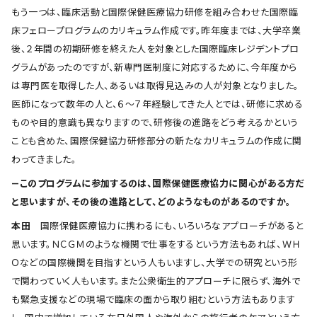
もう一つは、臨床活動と国際保健医療協力研修を組み合わせた国際臨
床フェロープログラムのカリキュラム作成です。昨年度までは、大学卒業
後、２年間の初期研修を終えた人を対象とした国際臨床レジデントプロ
グラムがあったのですが、新専門医制度に対応するために、今年度から
は専門医を取得した人、あるいは取得見込みの人が対象となりました。
医師になって数年の人と、６〜７年経験してきた人とでは、研修に求める
ものや目的意識も異なりますので、研修後の進路をどう考えるかという
ことも含めた、国際保健協力研修部分の新たなカリキュラムの作成に関
わってきました。
―このプログラムに参加するのは、国際保健医療協力に関心がある方だ
と思いますが、その後の進路として、どのようなものがあるのですか。
本田
国際保健医療協力に携わるにも、いろいろなアプローチがあると
思います。ＮＣＧＭのような機関で仕事をするという方法もあれば、ＷＨ
Ｏなどの国際機関を目指すという人もいますし、大学での研究という形
で関わっていく人もいます。また公衆衛生的アプローチに限らず、海外で
も緊急支援などの現場で臨床の面から取り組むという方法もあります