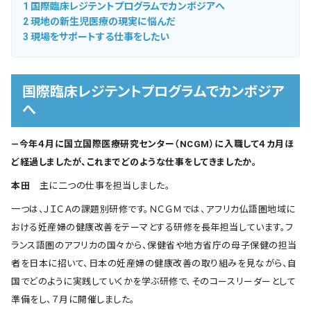
1
国際臨床レジテントプログラムでカンボジアへ
2
現地の新生児医療の現実に悩んだ
3
現場をサポートする仕事をしたい
国際臨床レジテントプログラムでカンボジア
へ
―今年４月に国立国際医療研究センター（NCGM）に入職して４カ月ほ
ど経過しましたが、これまでどのような仕事をしてきましたか。
本田
主に二つの仕事を担当しました。
一つは、ＪＩＣＡの課題別研修です。ＮＣＧＭでは、アフリカ仏語圏地域に
おける妊産婦の健康改善をテーマとする研修を長年担当しています。フ
ランス語圏のアフリカの国々から、保健省や地方省庁の母子保健の担当
者を日本に招いて、日本の妊産婦の健康改善の取り組みを見ながら、自
国でどのように実践していくかを学ぶ研修で、そのコースリーダーとして
準備をし、７月に開催しました。