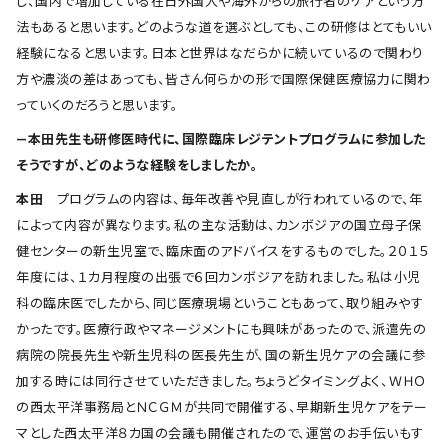
し、国内で増加している在日外国人や海外からの旅行者のケアという方
法もあると思います。どのような道を選ぶとしても、この研修はとてもいい
経験になると思います。日本と世界はなだらかに続いているので関わり
方や濃淡の差はあっても、皆さん何らかの形で国際保健医療協力に関わ
っていくのだろうと思います。
―本田先生も研修医時代に、国際臨床レジテントプログラムに参加した
そうですが、どのような経験をしましたか。
本田
プログラムの内容は、毎年改善や見直しが行われているので、年
によって内容が異なります。私の主な活動は、カンボジアの国立母子保
健センターの新生児室で、臨床面のアドバイスをするものでした。２０１５
年度には、１カ月程度の出張で６回カンボジアを訪れました。私は小児
科の臨床医でしたから、同じ医療現場ということもあって、取り組みやす
かったです。医療行政やマネージメントにも興味があったので、派遣先の
病院の院長先生や新生児科の医長先生が、国の新生児ケアの会議に参
加する時には同行させていただきました。ちょうどタイミングよく、ＷＨＯ
の西太平洋事務局とＮＣＧＭが共同で開催する、早期新生児ケアをテー
マとした西太平洋８カ国の会議も開催されたので、運営のお手伝いもす