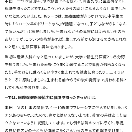
本田
一つの理由は、母の影響で本を読んで、障害児や児童虐待などに
興味を持ったことですね。こういう人たちの助けになるような仕事をした
いなと思っていました。もう一つは、生殖医療がきっかけです。中学生の
時に「クローン羊のドリーちゃん」が話題になって、子どもながらに「なん
て凄いんだ！」と感動しました。生まれながらの障害には治らないものも
ありますが、こういう技術があれば、生まれる前から治せるのかもしれな
いと思い、生殖医療に興味を持ちました。
当初は産婦人科かなと思っていましたが、大学で新生児医療という分野
を知りました。生まれた直後にうまく治療することで障害が残らなくなっ
たり、手のひらに乗るくらい小さく生まれても健康に育ったり……。そうい
うところに感動しました。生まれる前からその後の発育まで携われる科と
して小児科を選びました。
―では、国際保健医療協力に興味を持ったきっかけは。
本田
父の仕事の関係で、４〜10歳までマレーシアに住んでいました。ペ
ナン島の街中だったので、豊かとはいえないまでも、貧富の差はあまり目
立たなかったように記憶しています。でも例えば隣のタイに行くと、手足
の無い物乞いの子どもが道端にたくさんいるのを見て衝撃を受けまし