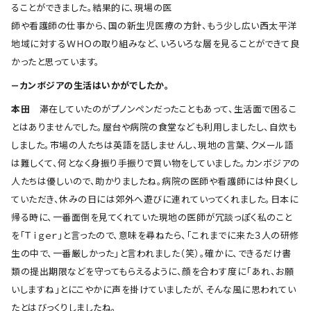
ることができました。結果的に、現場の医
師や看護師の仕事から、国の新生児医療の方針、もう少し広い西太平洋
地域に対するＷＨＯの取り組みなど、いろいろな層を見ることができて良
かったと思っています。
―カンボジアの生活はいかがでしたか。
本田
滞在していたのがプノンペンだったこともあって、生活面で困るこ
とはありませんでした。屋台や病院の食堂なども利用しましたし、自炊も
しました。市場の人たちは英語を話しませんし、現地の言葉、クメール語
は難しくて、何となく身振り手振りで買い物をしていました。カンボジアの
人たちは優しいので、助かりましたね。病院の医師や看護師には仲良くし
ていただき、休みの日には郊外へ遊びに連れていってくれました。日本に
帰る時に、一番面倒を見てくれていた現地の医師が冗談っぽく私のこと
を「Ｔｉｇｅｒ」と言ったので、意味を尋ねたら、「これまでに来た３人の研修
生の中で、一番厳しかった」と言われました（笑）。確かに、できるだけ書
類の提出期限などを守ってもらえるように、顔を合わす度に「あれ、お願
いしますね」とにこやかに声を掛けていましたが、そんな風に思われてい
たとはびっくりしましたね。