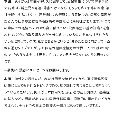
本田
９月から１年間イギリスに留学して、公衆衛生について学ぶ予定
です。私は、新生児や発達、障害だけでなく、もう少し広く平等に医療・福
祉を提供することや、生涯を通じての健康という意味での、病気や障害が
ある人の社会参加支援や高齢者の尊厳などにも興味があります。今まで
の臨床での経験と、これから身に付けていく公衆衛生の基本知識とを合
わせて、どういう取り組み方が自分に向いているのかを見つけられたら
いいなと思っています。私はどちらかというと、決めたことに向かって一直
線に進むタイプですが、まだ国際保健医療協力の世界に入ったばかりな
ので、今のうちは少し視野を広くして、アンテナを張っていこうと思ってい
ます。
―最後に、読者にメッセージをお願いします。
本田
海外との行き来がこれだけ簡単な時代ですから、国際保健医療
は誰にとっても身近なトピックであり、切り離して考えることはできなくな
っていると思います。例えば日本国内でも、旅行者や在日外国人、感染症
の輸入などの問題があります。国際保健医療に直接的に関わるかどうか
ではなく、それも今の日本の医療の一部だと思ってほしいですね。