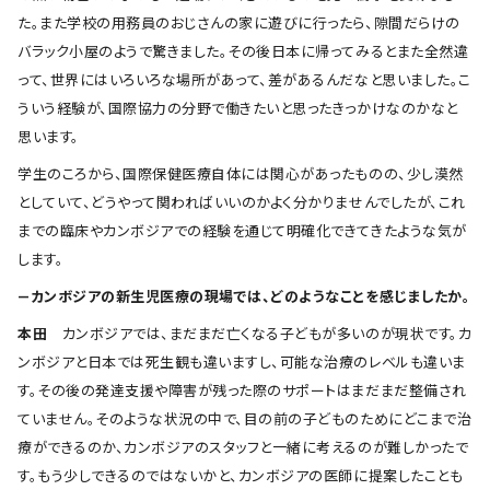
た。また学校の用務員のおじさんの家に遊びに行ったら、隙間だらけの
バラック小屋のようで驚きました。その後日本に帰ってみるとまた全然違
って、世界にはいろいろな場所があって、差があるんだなと思いました。こ
ういう経験が、国際協力の分野で働きたいと思ったきっかけなのかなと
思います。
学生のころから、国際保健医療自体には関心があったものの、少し漠然
としていて、どうやって関わればいいのかよく分かりませんでしたが、これ
までの臨床やカンボジアでの経験を通じて明確化できてきたような気が
します。
―カンボジアの新生児医療の現場では、どのようなことを感じましたか。
本田
カンボジアでは、まだまだ亡くなる子どもが多いのが現状です。カ
ンボジアと日本では死生観も違いますし、可能な治療のレベルも違いま
す。その後の発達支援や障害が残った際のサポートはまだまだ整備され
ていません。そのような状況の中で、目の前の子どものためにどこまで治
療ができるのか、カンボジアのスタッフと一緒に考えるのが難しかったで
す。もう少しできるのではないかと、カンボジアの医師に提案したことも