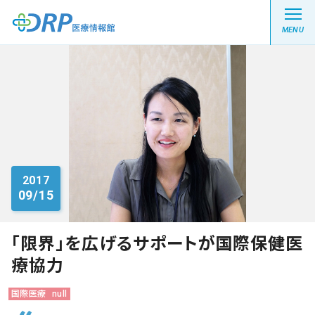
MENU
最新の注目記事
栄養健康レシピ
2017
09/15
医療系学生記事
健康川柳
「限界」を広げるサポートが国際保健医
療協力
DRP医療情報館とは?
国際医療
null