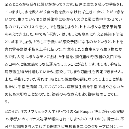
至るところから我々に襲いかかってきます。私達は空気を吸って呼吸をし
ていますし、水を飲んだり食べ物を食べなければ生きてゆくことができな
いので、生きている限りは感染症に掛かるリスクと常に背中合わせでい
るのです。このリスクを少しでも軽減しようと、ヒトは様々な感染予防策
を考えてきました。中でも「手洗い」は、もっとも簡易に行える感染予防法
といえるでしょう。どうして手洗いが感染予防になるのかというと、ヒトを
含む霊長類は手指を上手に使って、作業をしたり食事をする生き物だか
らです。人間は様々なモノに触れた手指を、消化器や呼吸器の入口であ
る口唇へと無意識のうちに運んでしまうことがあります。もしも、手指に
病原微生物が付着していたら、感染してしまう可能性も否定できません。
また、手指についた汚れは、時として微生物の餌になってしまうことがあ
るため、手指を清潔にしておくことは、病原微生物を手指で増やさないた
めにも大切なことなのだと、読者のみなさんもよく御存知のことでしょ
う。
ところが、オスナブリュック大学（ドイツ）のKai Kaspar 博士が行った実験
で、手洗いのマイナス効果が報告されてしまったのです（＊1）。博士は、不
可能な課題を与えてわざと失敗させ被験者を二つのグループに分け、一