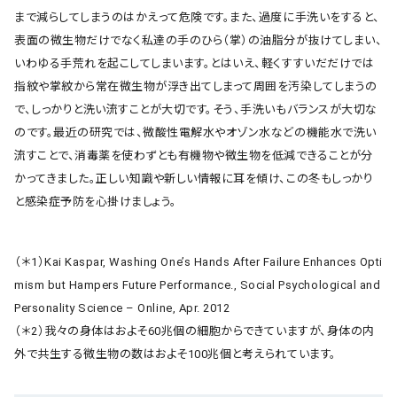
まで減らしてしまうのはかえって危険です。また、過度に手洗いをすると、
表面の微生物だけでなく私達の手のひら（掌）の油脂分が抜けてしまい、
いわゆる手荒れを起こしてしまいます。とはいえ、軽くすすいだだけでは
指紋や掌紋から常在微生物が浮き出てしまって周囲を汚染してしまうの
で、しっかりと洗い流すことが大切です。そう、手洗いもバランスが大切な
のです。最近の研究では、微酸性電解水やオゾン水などの機能水で洗い
流すことで、消毒薬を使わずとも有機物や微生物を低減できることが分
かってきました。正しい知識や新しい情報に耳を傾け、この冬もしっかり
と感染症予防を心掛けましょう。
（＊1）Kai Kaspar, Washing One’s Hands After Failure Enhances Opti
mism but Hampers Future Performance., Social Psychological and
Personality Science – Online, Apr. 2012
（＊2）我々の身体はおよそ60兆個の細胞からできていますが、身体の内
外で共生する微生物の数はおよそ100兆個と考えられています。