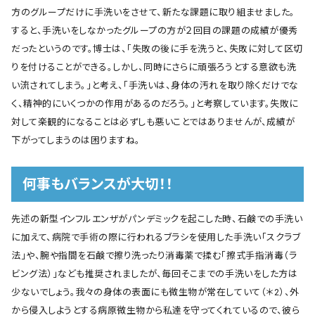
方のグループだけに手洗いをさせて、新たな課題に取り組ませました。
すると、手洗いをしなかったグループの方が２回目の課題の成績が優秀
だったというのです。博士は、「失敗の後に手を洗うと、失敗に対して区切
りを付けることができる。しかし、同時にさらに頑張ろうとする意欲も洗
い流されてしまう。」と考え、「手洗いは、身体の汚れを取り除くだけでな
く、精神的にいくつかの作用があるのだろう。」と考察しています。失敗に
対して楽観的になることは必ずしも悪いことではありませんが、成績が
下がってしまうのは困りますね。
何事もバランスが大切！！
先述の新型インフルエンザがパンデミックを起こした時、石鹸での手洗い
に加えて、病院で手術の際に行われるブラシを使用した手洗い「スクラブ
法」や、腕や指間を石鹸で擦り洗ったり消毒薬で揉む「擦式手指消毒（ラ
ビング法）」なども推奨されましたが、毎回そこまでの手洗いをした方は
少ないでしょう。我々の身体の表面にも微生物が常在していて（＊2）、外
から侵入しようとする病原微生物から私達を守ってくれているので、彼ら