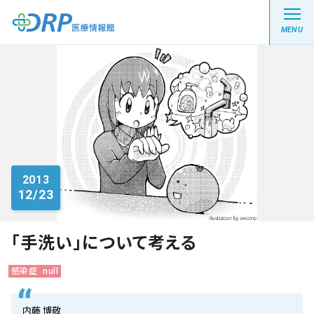
MENU
最新の注目記事
栄養健康レシピ
2013
12/23
医療系学生記事
健康川柳
「手洗い」について考える
感染症
null
DRP医療情報館とは?
内藤 博敬