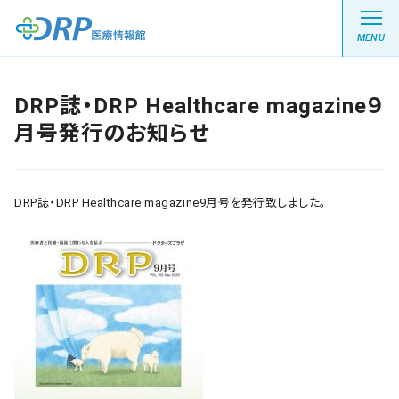
MENU
DRP誌・DRP Healthcare magazine９
月号発行のお知らせ
最新の注目記事
栄養健康レシピ
DRP誌・DRP Healthcare magazine9月号を発行致しました。
医療系学生記事
健康川柳
DRP医療情報館とは?