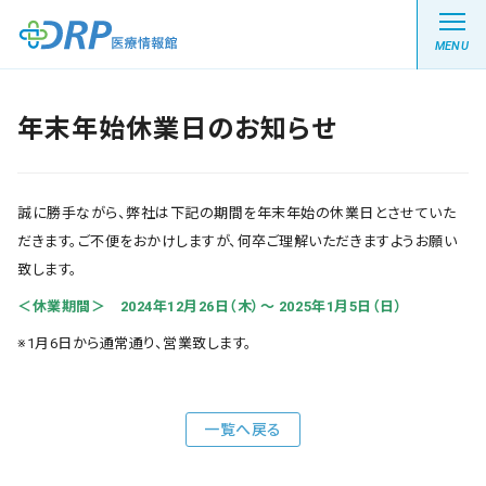
MENU
年末年始休業日のお知らせ
最新の注目記事
誠に勝手ながら、弊社は下記の期間を年末年始の休業日とさせていた
栄養健康レシピ
だきます。ご不便をおかけしますが、何卒ご理解いただきますようお願い
致します。
医療系学生記事
＜休業期間＞ 2024年12月26日（木
）～ 2025年1月5日（日）
※1月6日から通常通り、営業致します。
健康川柳
一覧へ戻る
DRP医療情報館とは?