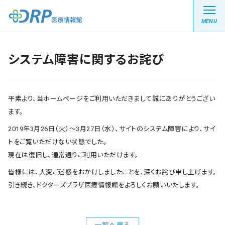
MENU
システム障害に関するお詫び
最新の注目記事
平素より、当ホームページをご利用いただきまして誠にありがとうござい
栄養健康レシピ
ます。
2019年3月26日（火）～3月27日（水）、サイトのシステム障害により、サイ
医療系学生記事
トをご覧いただけない状態でした。
現在は復旧し、通常通りご利用いただけます。
健康川柳
皆様には、大変ご迷惑をおかけしましたことを、深くお詫び申し上げます。
引き続き、ドクターズプラザ医療情報館をよろしくお願いいたします。
DRP医療情報館とは?
一覧へ戻る