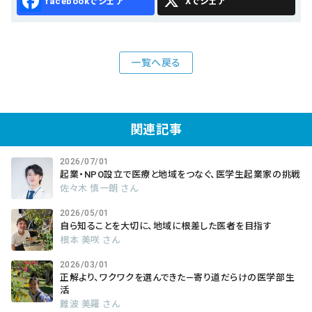
Facebook
X
一覧へ戻る
関連記事
2026/07/01
起業・NPO設立で医療と地域をつなぐ、医学生起業家の挑戦
佐々木 慎一朗 さん
2026/05/01
自ら知ることを大切に、地域に根差した医者を目指す
根本 美咲 さん
2026/03/01
正解より、ワクワクを選んできた―寄り道だらけの医学部生
活
難波 美羅 さん