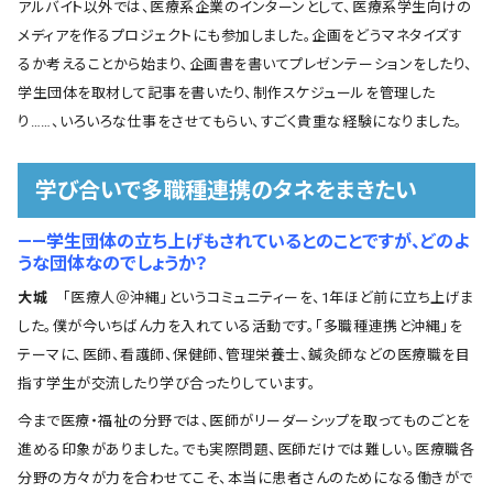
アルバイト以外では、医療系企業のインターンとして、医療系学生向けの
メディアを作るプロジェクトにも参加しました。企画をどうマネタイズす
るか考えることから始まり、企画書を書いてプレゼンテーションをしたり、
学生団体を取材して記事を書いたり、制作スケジュールを管理した
り……、いろいろな仕事をさせてもらい、すごく貴重な経験になりました。
学び合いで多職種連携のタネをまきたい
――学生団体の立ち上げもされているとのことですが、どのよ
うな団体なのでしょうか？
大城
「医療人＠沖縄」というコミュニティーを、1年ほど前に立ち上げま
した。僕が今いちばん力を入れている活動です。「多職種連携と沖縄」を
テーマに、医師、看護師、保健師、管理栄養士、鍼灸師などの医療職を目
指す学生が交流したり学び合ったりしています。
今まで医療・福祉の分野では、医師がリーダーシップを取ってものごとを
進める印象がありました。でも実際問題、医師だけでは難しい。医療職各
分野の方々が力を合わせてこそ、本当に患者さんのためになる働きがで