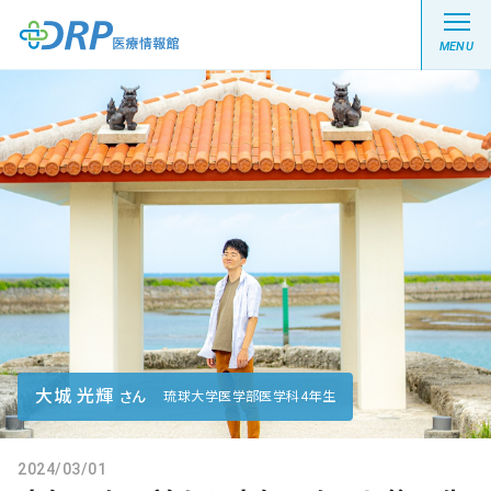
MENU
最新の注目記事
栄養健康レシピ
医療系学生記事
健康川柳
大城 光輝
さん
琉球大学医学部医学科4年生
DRP医療情報館とは?
2024/03/01