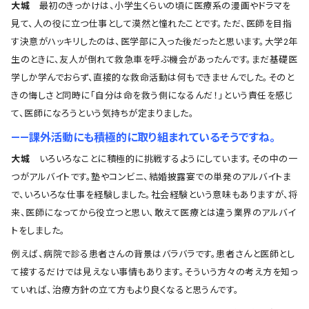
大城
最初のきっかけは、小学生くらいの頃に医療系の漫画やドラマを
見て、人の役に立つ仕事として漠然と憧れたことです。ただ、医師を目指
す決意がハッキリしたのは、医学部に入った後だったと思います。大学2年
生のときに、友人が倒れて救急車を呼ぶ機会があったんです。まだ基礎医
学しか学んでおらず、直接的な救命活動は何もできませんでした。そのと
きの悔しさと同時に「自分は命を救う側になるんだ！」という責任を感じ
て、医師になろうという気持ちが定まりました。
――課外活動にも積極的に取り組まれているそうですね。
大城
いろいろなことに積極的に挑戦するようにしています。その中の一
つがアルバイトです。塾やコンビニ、結婚披露宴での単発のアルバイトま
で、いろいろな仕事を経験しました。社会経験という意味もありますが、将
来、医師になってから役立つと思い、敢えて医療とは違う業界のアルバイ
トをしました。
例えば、病院で診る患者さんの背景はバラバラです。患者さんと医師とし
て接するだけでは見えない事情もあります。そういう方々の考え方を知っ
ていれば、治療方針の立て方もより良くなると思うんです。