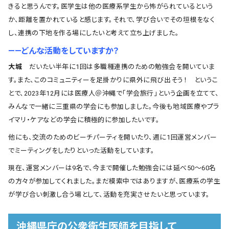
きると思うんです。医学生は他の医療系学生から怖がられているという
か、距離を置かれていると感じます。それで、学び合いでその垣根をなく
し、連携の下地を作る場にしたいと考えて立ち上げました。
――どんな活動をしていますか？
大城
だいたい半年に1回は多職種連携のための勉強会を開いていま
す。また、このコミュニティーを足掛かりに県外に飛び出そう！ というこ
とで、2023年12月には医療人＠沖縄で「学会旅行」という企画を立てて、
みんなで一緒に三重県の学会にも参加しました。今後も地域医療やプラ
イマリ・ケアなどの学会に積極的に参加したいです。
他にも、交流のためのビーチパーティを開いたり、週に1回運営メンバー
でミーティングをしたりといった活動をしています。
現在、運営メンバーは9名で、今まで開催した勉強会には延べ50～60名
の方々が参加してくれました。まだ模索中ではありますが、医療系の学生
が学び合い刺激し合う場として、活動を充実させたいと思っています。
沖縄県庁の公衆衛生医師を目指して