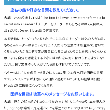
――座右の銘や好きな言葉を教えてください。
大城
2つあります。1つは“The first follower is what transforms a lo
ne nut into a leader.” 「リーダーをリーダーたらしめるのは2人目の人
だ」という、Derek Sivers氏の言葉です。
ある活動にリーダーがいるとき、そこには必ずリーダー以外の人がいる。
もちろんリーダーはすごいけれど、1人だけの言葉では絵空事で、付いて
くる人がいるからこそ言葉が現実になるのだということを忘れたくないと
思います。自分も活動をするときには周りを味方に付けられるようになり
たいし、良い志を持った人がいたら迷わず付いていきたいです。
もう一つは、「人を成長させるのは人、本、旅」という出口治明氏の言葉
です。シンプルですがまさにその通りと感じていて、新しい経験や挑戦に
迷ったときに指針になってくれます。
――医師を目指す後輩へのメッセージをお願いします。
大城
座右の銘で紹介したとおりなのですが、人に会ったり、本を読んだ
り、いろいろな場所に足を運ぶことを学生のうちにぜひやってほしいです。