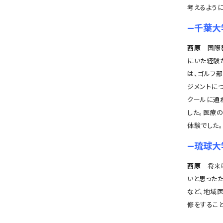
考えるよう
―千葉大
西原
国際教
にいた経験
は、ゴルフ
ジメントに
クールに通
した。医療
体験でした
―琉球大
西原
将来は
いと思った
など、地域
修をするこ