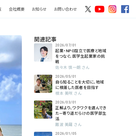
覧
会社概要
お知らせ
お問い合わせ
関連記事
2026/07/01
起業・NPO設立で医療と地域
をつなぐ、医学生起業家の挑
戦
佐々木 慎一朗 さん
2026/05/01
自ら知ることを大切に、地域
に根差した医者を目指す
根本 美咲 さん
2026/03/01
正解より、ワクワクを選んでき
た―寄り道だらけの医学部生
活
難波 美羅 さん
2026/01/05