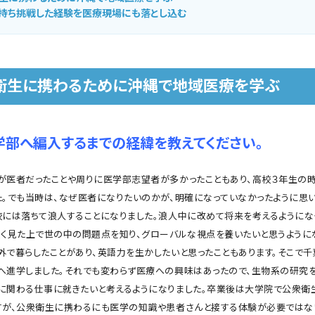
持ち挑戦した経験を医療現場にも落とし込む
衛生に携わるために沖縄で地域医療を学ぶ
学部へ編入するまでの経緯を教えてください。
医者だったことや周りに医学部志望者が多かったこともあり、高校３年生の
た。でも当時は、なぜ医者になりたいのかが、明確になっていなかったように思い
校には落ちて浪人することになりました。浪人中に改めて将来を考えるようにな
広く見た上で世の中の問題点を知り、グローバルな視点を養いたいと思うように
外で暮らしたことがあり、英語力を生かしたいと思ったこともあります。そこで
へ進学しました。それでも変わらず医療への興味はあったので、生物系の研究
に関わる仕事に就きたいと考えるようになりました。卒業後は大学院で公衆衛
すが、公衆衛生に携わるにも医学の知識や患者さんと接する体験が必要ではな