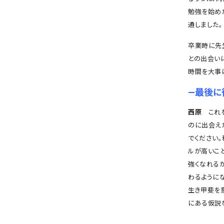
勉強を始め
通しました。
卒業時に先
との出会い
時間を大事
―最後に
西原
これを
のに出会え
でください
ルが高いこ
強くなれる
わるように
生き甲斐を
にある仮説