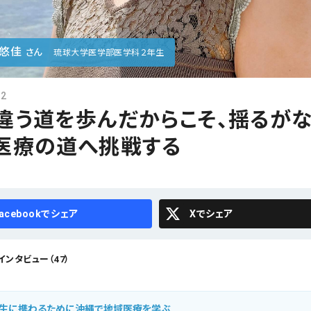
 悠佳
さん
琉球大学医学部医学科２年生
02
違う道を歩んだからこそ、揺るが
医療の道へ挑戦する
cebook
X
ンタビュー（47）
生に携わるために沖縄で地域医療を学ぶ