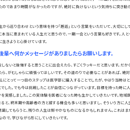
たのであまり時間がなかったのですが、絶対に負けないという気持ちに突き動
生から巡り合わせという意味を持つ「邂逅」という言葉をいただいて、大切にして
に本当に恵まれている人生だと思うので、一期一会という言葉も好きです。人と
に生きようと心掛けています。
後輩へ何かメッセージがありましたらお願いします。
しないと後悔すると思うことに出会えたら、すごくラッキーだと思います。だか
たら、がむしゃらに頑張ってほしいです。その道のりで必要なことがあれば、絶
。私にとって一つ目のステップは医学部に編入することでしたが、やはり当時はと
とでした。でも今は挑戦したことが自信につながっています。目標を持った時に
かを実感しました。この実体験を医者になった時も生かしていきたいです。地域
なると、終末期や高齢者の方と接する機会も多いと思いますし、そういう方に人
意識してもらうと、残りの人生は鮮やかなものになるかもしれません。これはま
なので、学びながら形にしていきたいです。