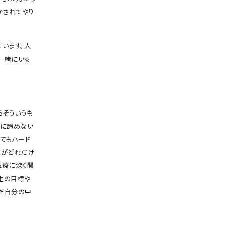
かされてやり
います。人
一緒にいる
らそういうも
対に諦めない
てもハード
人がどれだけ
医療に深く関
生の目標や
だ自分の中