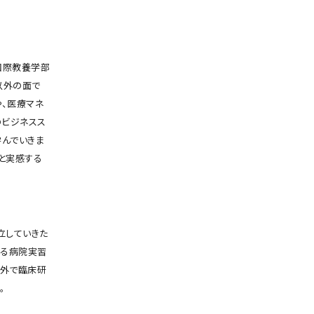
国際教養学部
以外の面で
や、医療マネ
のビジネスス
学んでいきま
と実感する
立していきた
ける病院実習
海外で臨床研
。