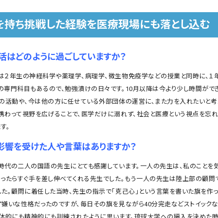
を持ち挑戦した経験を医療現場にも落とし込む
活はどのように過ごしていますか？
２年生の神経科学や薬理学、病理学、微生物免疫学などの授業と同時に、１
の専門科目もあるので、勉強漬けの日々です。10月以降は今より少し時間がで
部の活動や、今は他の方に任せている外部団体の運営に、また力を入れたいと考
携わって視野を広げることで、医学だけに溺れず、社会と医療という視点を忘
す。
影響を受けた人や言葉はありますか？
代の二人の国語の先生にとても感謝しています。一人の先生は、私のことを
あったらすぐ手を差し伸べてくれる先生でした。もう一人の先生は陸上部の顧問
した。顧問に着任した当時、先生の指示で「克己心」という言葉を書いた旗を作っ
ず嫌いな性格だったのですが、毎日その旗を見ながら40分完走などストイック
肉体的にも精神的にも訓練されたように思います。琉球大学への編入を決めた時