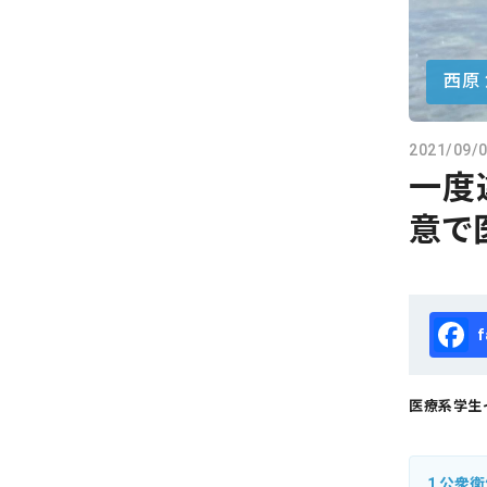
会社概要
お知らせ
西原
お問い合わせ
2021/09/
一度
意で
Fa
医療系学生イ
1
公衆衛