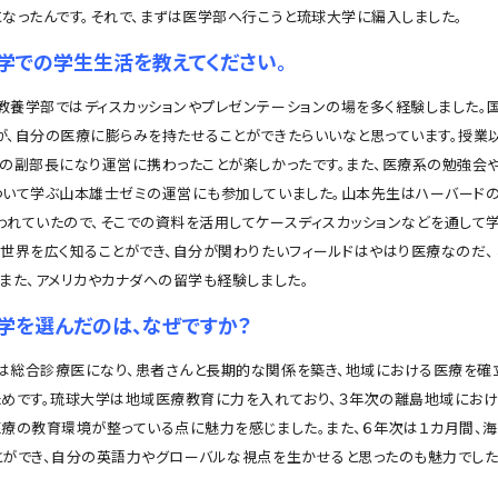
になったんです。それで、まずは医学部へ行こうと琉球大学に編入しました。
学での学生生活を教えてください。
養学部ではディスカッションやプレゼンテーションの場を多く経験しました。
が、自分の医療に膨らみを持たせることができたらいいなと思っています。授業
部の副部長になり運営に携わったことが楽しかったです。また、医療系の勉強会
ついて学ぶ山本雄士ゼミの運営にも参加していました。山本先生はハーバード
われていたので、そこでの資料を活用してケースディスカッションなどを通して
の世界を広く知ることができ、自分が関わりたいフィールドはやはり医療なのだ、
。また、アメリカやカナダへの留学も経験しました。
学を選んだのは、なぜですか？
総合診療医になり、患者さんと長期的な関係を築き、地域における医療を確
ためです。琉球大学は地域医療教育に力を入れており、３年次の離島地域にお
医療の教育環境が整っている点に魅力を感じました。また、６年次は１カ月間、
とができ、自分の英語力やグローバルな視点を生かせると思ったのも魅力でした