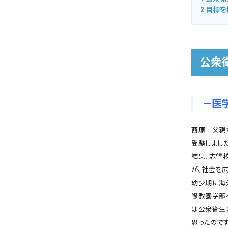
2
目標を
公衆
―医
西原
父親が
受験しまし
結果、志望
が、社会を
幼少期に海
際教養学部
は公衆衛生
思ったので