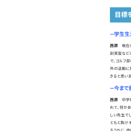
目標
―学生生
西原
現在は
剖実習など
で、ゴルフ
外の活動に
きると思いま
―今まで
西原
中学時
れて、何か
しい先生で
ともと負け
るうちに、