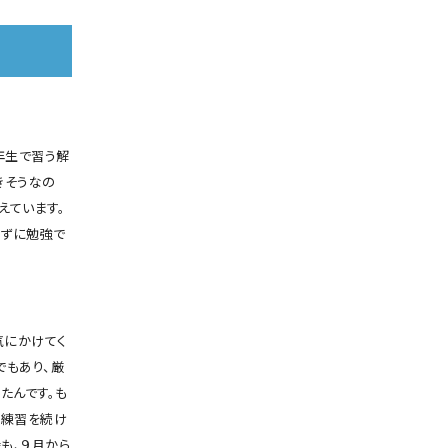
年生で習う解
きそうなの
えています。
れずに勉強で
気にかけてく
でもあり、厳
たんです。も
な練習を続け
も、９月から