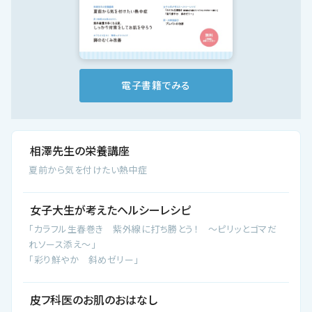
会社概要
お知らせ
お問い合わせ
電子書籍でみる
相澤先生の栄養講座
夏前から気を付けたい熱中症
女子大生が考えたヘルシーレシピ
「カラフル生春巻き 紫外線に打ち勝とう！ ～ピリッとゴマだ
れソース添え～」
「彩り鮮やか 斜めゼリー」
皮フ科医のお肌のおはなし