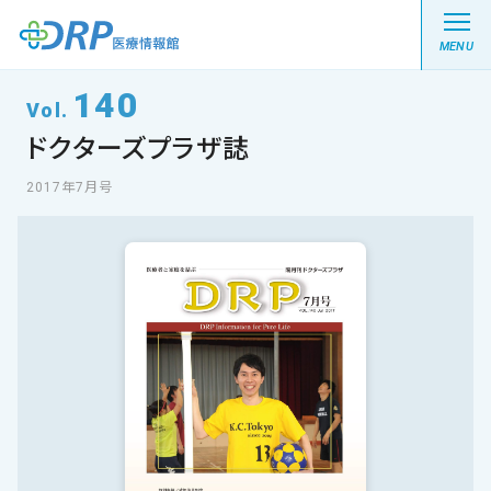
MENU
140
Vol.
ドクターズプラザ誌
最新の注目記事
2017年7月号
栄養健康レシピ
医療系学生記事
健康川柳
DRP医療情報館とは?