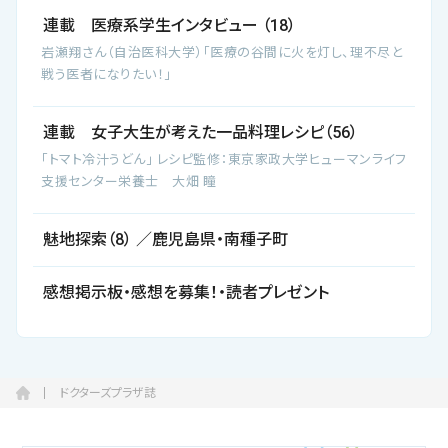
連載 医療系学生インタビュー （18）
岩瀬翔さん（自治医科大学）「医療の谷間に火を灯し、理不尽と
戦う医者になりたい！」
連載 女子大生が考えた一品料理レシピ（56）
「トマト冷汁うどん」 レシピ監修：東京家政大学ヒューマンライフ
支援センター栄養士 大畑 瞳
魅地探索（8） ／鹿児島県・南種子町
感想掲示板・感想を募集！・読者プレゼント
ドクターズプラザ誌