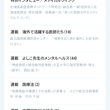
特別インタビュー／メディカルウイング
北海道航空医療ネットワーク研究会・副会長 一般社団法人北
海道医師会・常任理事 目黒順一氏 「多くの患者を守るメディ
カルウイング」
連載 海外で活躍する医師たち（18）
国立国際医療研究センター 「視野を広く持ち海外にも目を向
けよう」
連載 よしこ先生のメンタルヘルス（44）
「神経衰弱と慢性疲労症候群」立正大学心理学部教授・博士
（医学） 西松 能子1
連載 医療法（2）
「医療施設の種類とその役割」行政書士 スピカ総合法務事務
所・所長 竹内 千佳