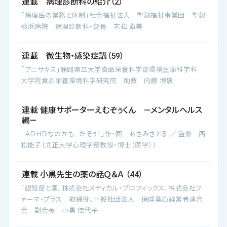
連載 病理診断科の紹介（2）
「病理医の業務と体制」社会福祉法人 聖隷福祉事業団 聖隷
横浜病院 病理診断科・部長 末松 直美
連載 微生物・感染症講（59）
「アニサキス」静岡県立大学食品栄養科学部環境生命科学科
大学院食品栄養環境科学研究院 助教 内藤 博敬
連載 健康サポーターえむぞぅくん ―メンタルヘルス
編―
「ＡＤＨＤなのかも…だぞぅ！」作・画 あさみさとる ／ 監修 西
松能子〔立正大学心理学部教授・博士（医学）〕
連載 小黒先生の薬の話Ｑ＆Ａ （44）
「認知症と薬」株式会社メディカル・プロフィックス、株式会社フ
ァーマ・プラス 取締役、一般社団法人 保険薬局経営者連合
会 副会長 小黒 佳代子