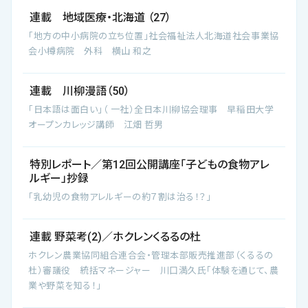
連載 地域医療・北海道 （27）
「地方の中小病院の立ち位置」社会福祉法人北海道社会事業協
会小樽病院 外科 横山 和之
連載 川柳漫語（50）
「日本語は面白い」（ 一社）全日本川柳協会理事 早稲田大学
オープンカレッジ講師 江畑 哲男
特別レポート／第12回公開講座「子どもの食物アレ
ルギー」抄録
「乳幼児の食物アレルギーの約７割は治る！？」
連載 野菜考(2)／ホクレンくるるの杜
ホクレン農業協同組合連合会・管理本部販売推進部（くるるの
杜）審議役 統括マネージャー 川口満久氏「体験を通じて、農
業や野菜を知る！」