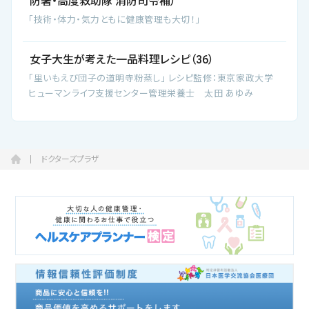
防署・高度救助隊 消防司令補）
「技術・体力・気力ともに健康管理も大切！」
女子大生が考えた一品料理レシピ（36）
「里いもえび団子の道明寺粉蒸し」 レシピ監修：東京家政大学
ヒューマンライフ支援センター管理栄養士 太田 あゆみ
ドクターズプラザ