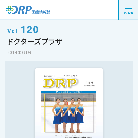
MENU
120
Vol.
ドクターズプラザ
最新の注目記事
2014年3月号
栄養健康レシピ
医療系学生記事
健康川柳
DRP医療情報館とは?