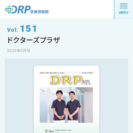
MENU
151
Vol.
ドクターズプラザ
最新の注目記事
2020年5月号
栄養健康レシピ
医療系学生記事
健康川柳
DRP医療情報館とは?