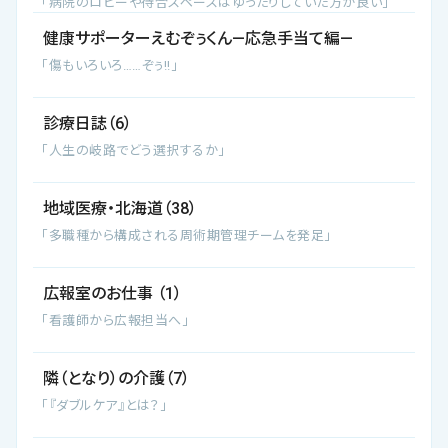
「病院のロビーや待合スペースはゆったりしていた方が良い」
健康サポーターえむぞぅくん―応急手当て編―
「傷もいろいろ……ぞぅ!!」
診療日誌（6）
「人生の岐路でどう選択するか」
地域医療・北海道（38）
「多職種から構成される周術期管理チームを発足」
広報室のお仕事 （1）
「看護師から広報担当へ」
隣（となり）の介護（7）
「『ダブルケア』とは？」