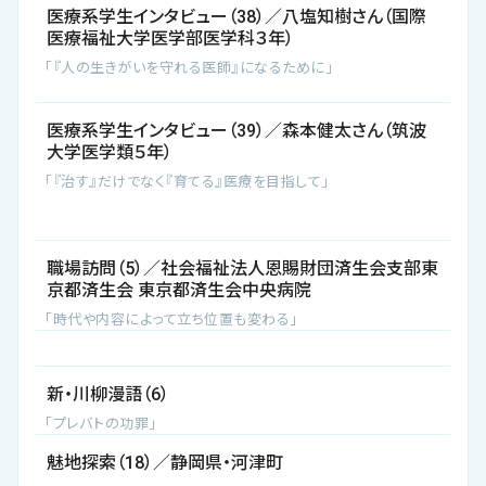
医療系学生インタビュー（38）／八塩知樹さん（国際
医療福祉大学医学部医学科３年）
「『人の生きがいを守れる医師』になるために」
医療系学生インタビュー（39）／森本健太さん（筑波
大学医学類５年）
「『治す』だけでなく『育てる』医療を目指して」
職場訪問（5）／社会福祉法人恩賜財団済生会支部東
京都済生会 東京都済生会中央病院
「時代や内容によって立ち位置も変わる」
新・川柳漫語（6）
「プレバトの功罪」
魅地探索（18）／静岡県・河津町