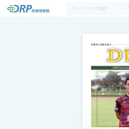
最新の注目記事
栄養健康レシピ
医療系学生記事
健康川柳
DRP医療情報館とは?