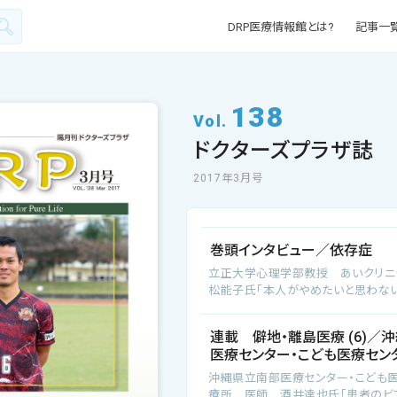
DRP医療情報館とは?
記事一
138
Vol.
ドクターズプラザ誌
2017年3月号
巻頭インタビュー／依存症
立正大学心理学部教授 あいクリニ
松能子氏「本人がやめたいと思わな
連載 僻地・離島医療 (6)／
医療センター・こども医療セン
沖縄県立南部医療センター・こども
療所 医師 酒井達也氏「患者のビ