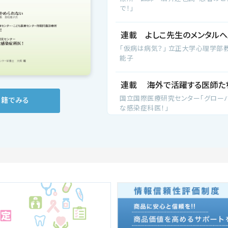
で！」
連載 よしこ先生のメンタルヘル
「仮病は病気？」 立正大学心理学部
能子
連載 海外で活躍する医師たち 
国立国際医療研究センター「グロー
書籍でみる
な感染症科医！」
特別インタビュー／ＦＣ琉球・
浦添総合病院 整形外科 部長 大
キャリアに関わる『チームドクター』」
健康インタビュー／奥津康祐
学・医学部医学科・医療・病院
「山梨発の医療安全ｅラーニングを、