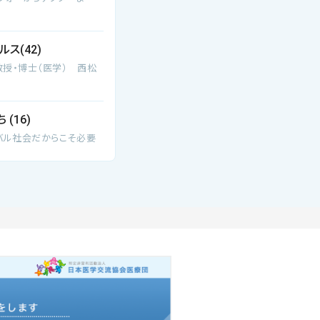
ス(42)
教授・博士（医学） 西松
(16)
バル社会だからこそ必要
チームドクター
城朋之氏「プロ選手の
氏（東京女子医科大
管理学助教）
全国に世界に広めたい」