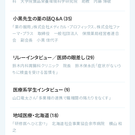
科 大学院食品栄養環境科学研究院 助教 内藤 博敬
小黒先生の薬の話Ｑ＆Ａ（35）
「薬の服用」株式会社メディカル・プロフィックス、株式会社ファ
ーマ・プラス 取締役 一般社団法人 保険薬局経営者連合
会 副会長 小黒 佳代子
リレーインタビュー／医師の眼差し（29）
鈴木内科胃腸科クリニック 院長 鈴木保永氏「症状がないう
ちに検査を受ける習慣を」
医療系学生インタビュー（9）
山口竜太さん「多業種の連携で職種間の隔たりをなくす」
地域医療・北海道（18）
「研修医へひと言!?」 北海道社会事業協会余市病院 横山 和
之