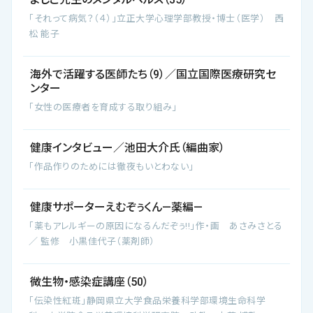
「それって病気？（４）」立正大学心理学部教授・博士（医学） 西
松 能子
海外で活躍する医師たち（9）／国立国際医療研究セ
ンター
「女性の医療者を育成する取り組み」
健康インタビュー／池田大介氏（編曲家）
「作品作りのためには徹夜もいとわない」
健康サポーターえむぞぅくん―薬編―
「薬もアレルギーの原因になるんだぞぅ!!」作・画 あさみさとる
／ 監修 小黒佳代子（薬剤師）
微生物・感染症講座（50）
「伝染性紅斑」静岡県立大学食品栄養科学部環境生命科学