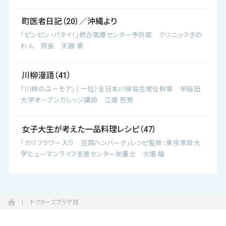
町医者日記（20）／沖縄より
「ピンピン・パタイ！」統合医療センター予防医 クリニックぎの
わん 院長 天願 勇
川柳漫語（41）
「川柳のユーモア」（ 一社）全日本川柳協会常任幹事 早稲田
大学オープンカレッジ講師 江畑 哲男
女子大生が考えた一品料理レシピ（47）
「カリフラワー入り 豆腐ハンバーグ」レシピ監修：東京家政大
学ヒューマンライフ支援センター栄養士 大畑 瞳
ドクターズプラザ誌