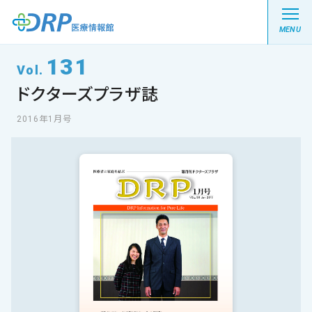
MENU
131
Vol.
ドクターズプラザ誌
最新の注目記事
2016年1月号
栄養健康レシピ
医療系学生記事
健康川柳
DRP医療情報館とは?