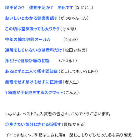
寝不足か？ 運動不足か？ 老化です
（ながとし）
おいしいとわかる健康実感す
（がっちゃんまん）
この頃は空気吸っても太りそう
（けん爺）
中年の憧れ健診オールＡ
（くるみ）
通院をしていないのは産科だけ
（松田少納言）
孫と行く健康祈願の初詣
（かえるＬ）
あるはずと二人で探す認知症
（どこにでもいる田中）
無理をせず怠けもせずに正常値
（老人生）
100歳が手招きをするスクワット
（ごん太）
いよいよ、ベスト３。入賞者の皆さん、おめでとうございます。
◎歩きたい気分にさせる街探す
（夏風かをる）
イイですねぇ～。季節はまさに春!! 閉じこもりがちだった冬を乗り越え