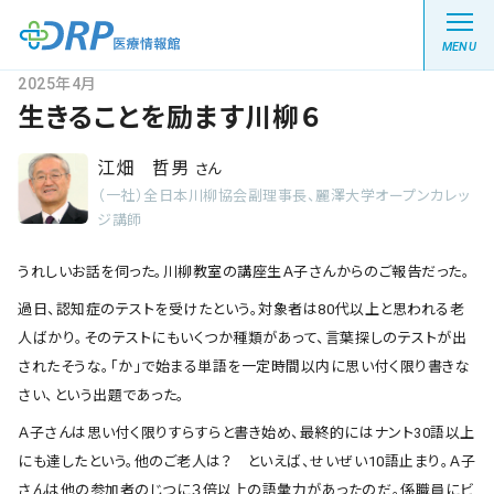
MENU
2025年4月
生きることを励ます川柳６
江畑 哲男
さん
最新の注目記事
（一社）全日本川柳協会副理事長、麗澤大学オープンカレッ
ジ講師
栄養健康レシピ
うれしいお話を伺った。川柳教室の講座生Ａ子さんからのご報告だった。
医療系学生記事
過日、認知症のテストを受けたという。対象者は80代以上と思われる老
人ばかり。そのテストにもいくつか種類があって、言葉探しのテストが出
健康川柳
されたそうな。「か」で始まる単語を一定時間以内に思い付く限り書きな
さい、という出題であった。
Ａ子さんは思い付く限りすらすらと書き始め、最終的にはナント30語以上
DRP医療情報館とは?
にも達したという。他のご老人は？ といえば、せいぜい10語止まり。Ａ子
さんは他の参加者のじつに３倍以上の語彙力があったのだ。係職員にビ