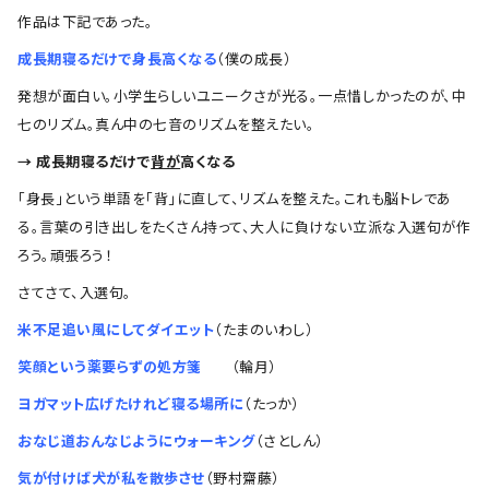
作品は下記であった。
成長期寝るだけで身長高くなる
（僕の成長）
発想が面白い。小学生らしいユニークさが光る。一点惜しかったのが、中
七のリズム。真ん中の七音のリズムを整えたい。
→ 成長期寝るだけで
背が
高くなる
「身長」という単語を「背」に直して、リズムを整えた。これも脳トレであ
る。言葉の引き出しをたくさん持って、大人に負けない立派な入選句が作
ろう。頑張ろう！
さてさて、入選句。
米不足追い風にしてダイエット
（たまのいわし）
笑顔という薬要らずの処方箋
（輪月）
ヨガマット広げたけれど寝る場所に
（たっか）
おなじ道おんなじようにウォーキング
（さとしん）
気が付けば犬が私を散歩させ
（野村齋藤）