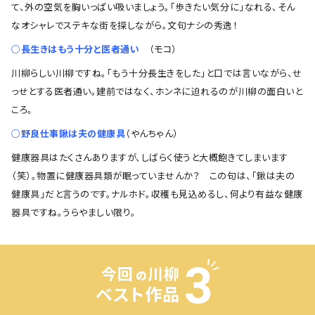
て、外の空気を胸いっぱい吸いましょう。「歩きたい気分に」なれる、そん
なオシャレでステキな街を探しながら。文句ナシの秀逸！
○長生きはもう十分と医者通い
（モコ）
川柳らしい川柳ですね。「もう十分長生きをした」と口では言いながら、せ
っせとする医者通い。建前ではなく、ホンネに迫れるのが川柳の面白いと
ころ。
○野良仕事鍬は夫の健康具
（やんちゃん）
健康器具はたくさんありますが、しばらく使うと大概飽きてしまいます
（笑）。物置に健康器具類が眠っていませんか？ この句は、「鍬は夫の
健康具」だと言うのです。ナルホド。収穫も見込めるし、何より有益な健康
器具ですね。うらやましい限り。
今回
川柳
の
ベスト作品