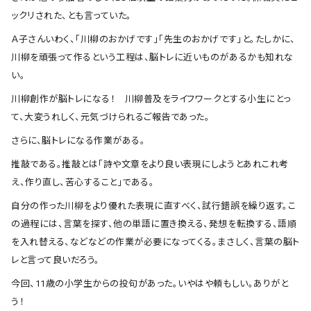
会社概要
ックリされた、とも言っていた。
お知らせ
Ａ子さんいわく、「川柳のおかげです」「先生のおかげです」と。たしかに、
川柳を頑張って作るという工程は、脳トレに近いものがあるかも知れな
お問い合わせ
い。
川柳創作が脳トレになる！ 川柳普及をライフワークとする小生にとっ
て、大変うれしく、元気づけられるご報告であった。
さらに、脳トレになる作業がある。
推敲である。推敲とは「詩や文章をより良い表現にしようとあれこれ考
え、作り直し、苦心すること」である。
自分の作った川柳をより優れた表現に直すべく、試行錯誤を繰り返す。こ
の過程には、言葉を探す、他の単語に置き換える、発想を転換する、語順
を入れ替える、などなどの作業が必要になってくる。まさしく、言葉の脳ト
レと言って良いだろう。
今回、11歳の小学生からの投句があった。いやはや頼もしい。ありがと
う！