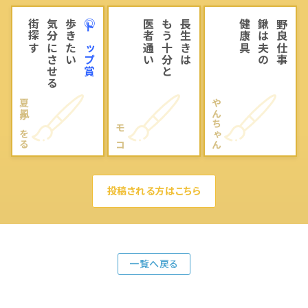
街探す
気分にさせる
歩きたい
◎トップ賞
医者通い
もう十分と
長生きは
健康具
鍬は夫の
野良仕事
夏風かをる
やんちゃん
モコ
投稿される方はこちら
一覧へ戻る