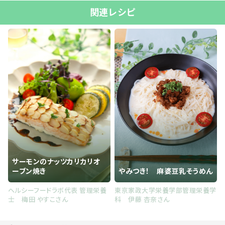
関連レシピ
サーモンのナッツカリカリオ
ーブン焼き
やみつき！ 麻婆豆乳そうめん
ヘルシーフードラボ代表 管理栄養
東京家政大学栄養学部管理栄養学
士 梅田 やすこさん
科 伊藤 杏奈さん