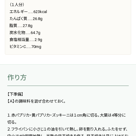
（１人分）
エネルギー……623kcal
たんぱく質……26.8g
脂質……27.8g
炭水化物……64.7g
食塩相当量……2.9g
ビタミンC……70mg
作り方
【下準備】
【Ａ】の調味料を混ぜ合わせておく。
１.赤パプリカ・黄パプリカ・ズッキーニは１cm角に切る。大葉は4等分に
切る。
２.フライパンに小さじ１の油を引いて熱し、卵を割り入れる。ふたをせず、