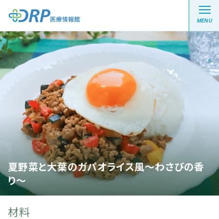
MENU
最新の注目記事
栄養健康レシピ
医療系学生記事
健康川柳
夏野菜と大葉のガパオライス風～わさびの香
り～
DRP医療情報館とは?
材料