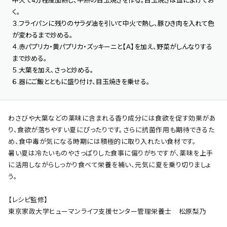
中火で4分程度加熱し、半熟の目玉焼きを作る。目玉焼きは皿によけてお
く。
３.フライパンに残りのサラダ油を引いて中火で熱し、豚ひき肉を入れて色
が変わるまで炒める。
４.赤パプリカ・黄パプリカ・ズッキーニと【Ａ】を加え、野菜がしんなりする
まで炒める。
５.大葉を加え、さっと炒める。
６.器にご飯とともに盛り付け、目玉焼きを乗せる。
わさびや大葉などの薬味に含まれる香り成分には食欲を促す効果があ
り、食欲が落ちやすい夏にぴったりです。さらに抗菌作用も期待できるた
め、食中毒が気になる時期には積極的に取り入れたい食材です。
暑い夏は冷たいものやさっぱりした食事に偏りがちですが、薬味を上手
に活用しながらしっかり食べて栄養を補い、元気に夏を乗り切りましょ
う。
【レシピ監修】
東京家政大学ヒューマンライフ支援センター管理栄養士 松原梨乃