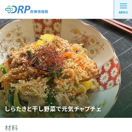
MENU
最新の注目記事
栄養健康レシピ
医療系学生記事
健康川柳
しらたきと干し野菜で元気チャプチェ
DRP医療情報館とは?
材料