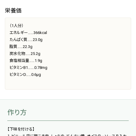
栄養価
（1人分）
エネルギー……366kcal
たんぱく質……23.0g
脂質……22.3g
炭水化物……25.2g
食塩相当量……1.9g
ビタミンB1…….0.78mg
ビタミンD……0.6μg
作り方
【下味を付ける】