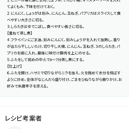
１.ビニール袋に豚こま肉、しょうゆ、てんさい糖、オイスターソースを入れ
てよくもみ、下味を付けておく。
２.にんにく、しょぅがは刻み、にんじん、玉ねぎ、パプリカはスライスして食
べやすい大きさに切る。
３.しらたきはゆでこぼし、食べやすい長さに切る。
【重ねて蒸し煮】
４.フライパンにごま油、刻みにんにく、刻みしょうがを入れて加熱し、香り
が出たら干ししいたけ、切り干し大根、にんじん、玉ねぎ、３のしらたき、パ
プリカを順に入れ、最後に味付け豚肉を上にのせる。
５.ふたをして弱めの中火で6〜7分蒸し煮にする。
【仕上げ】
６.ふたを開け、ハサミで切りながらニラを加え、火を強めて水分を飛ばす
ように炒め、全体がなじんだら盛り付け、ごまをひねりながら振りかけ、お
好みで糸唐辛子を添える。
レシピ考案者