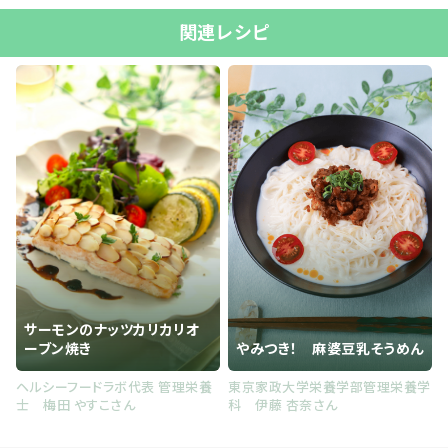
関連レシピ
サーモンのナッツカリカリオ
ーブン焼き
やみつき！ 麻婆豆乳そうめん
ヘルシーフードラボ代表 管理栄養
東京家政大学栄養学部管理栄養学
士 梅田 やすこさん
科 伊藤 杏奈さん