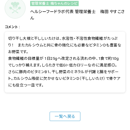
管理栄養士 梅ちゃんのレシピ
ヘルシーフードラボ代表 管理栄養士 梅田 やすこさ
ん
コメント :
切り干し大根と干ししいたけは、水溶性・不溶性食物繊維がたっぷ
り！ またカルシウムと共に骨の強化にも必要なビタミンDも豊富な
お野菜です。
食物繊維の目標量が 1日25gへ改定される流れの中、1食で約10g
でしっかり補えます。しらたきで低GI・低カロリーなのに満足感◎。
さらに豚肉のビタミンB1、干し野菜のミネラルが代謝と腸をサポー
ト。カルシウム吸収に欠かせないビタミンD（干ししいたけ）で骨ケア
にも役立つ一皿です。
一覧へ戻る