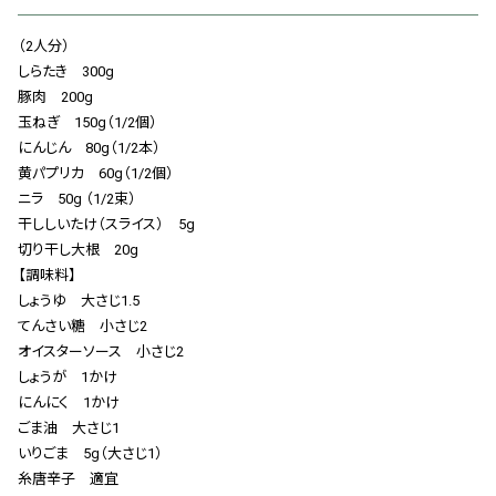
会社概要
（2人分）
お知らせ
しらたき 300g
豚肉 200g
お問い合わせ
玉ねぎ 150g（1/2個）
にんじん 80g（1/2本）
黄パプリカ 60g（1/2個）
ニラ 50g （1/2束）
干ししいたけ（スライス） 5g
切り干し大根 20g
【調味料】
しょうゆ 大さじ1.5
てんさい糖 小さじ2
オイスターソース 小さじ2
しょうが 1かけ
にんにく 1かけ
ごま油 大さじ1
いりごま 5g（大さじ1）
糸唐辛子 適宜