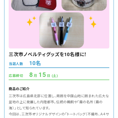
会社概要
お知らせ
お問い合わせ
三次市ノベルティグッズを10名様に！
10名
当選人数
8
15
応募締切
(土)
商品のご紹介
三次市は広島県北部に位置し、周囲を中国山地に囲まれた広大な
盆地の上に発展した内陸都市。伝統の鵜飼や「霧の名所（霧の
海）」として知られています。
今回は、三次市オリジナルデザインの「トートバッグ（不織布、Ａ４サ