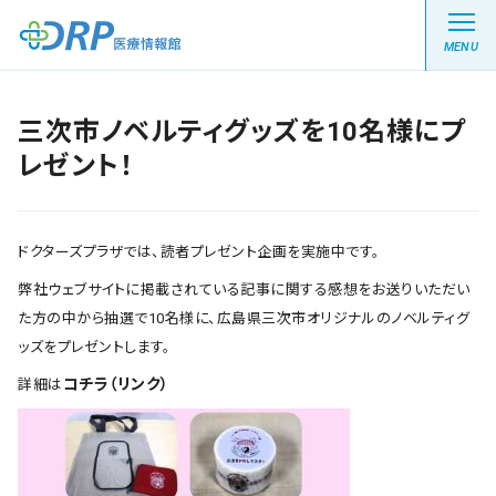
MENU
三次市ノベルティグッズを10名様にプ
レゼント！
最新の注目記事
栄養健康レシピ
ドクターズプラザでは、読者プレゼント企画を実施中です。
弊社ウェブサイトに掲載されている記事に関する感想をお送りいただい
医療系学生記事
た方の中から抽選で10名様に、広島県三次市オリジナルのノベルティグ
ッズをプレゼントします。
健康川柳
コチラ（リンク）
詳細は
DRP医療情報館とは?